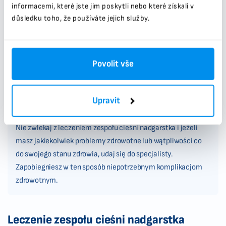
informacemi, které jste jim poskytli nebo které získali v
důsledku toho, že používáte jejich služby.
Utrata siły
Povolit vše
Zalecamy, aby nie odkładać leczenia zespołu
Upravit
cieśni nadgarstka.
Nie zwlekaj z leczeniem zespołu cieśni nadgarstka i jeżeli
masz jakiekolwiek problemy zdrowotne lub wątpliwości co
do swojego stanu zdrowia, udaj się do specjalisty.
Zapobiegniesz w ten sposób niepotrzebnym komplikacjom
zdrowotnym.
Leczenie zespołu cieśni nadgarstka