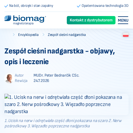
Na ból, obrzęk i stan zapalny
Opatentowana technologia 3D
Kontakt z dystrybutorem
MENU
magnetoterapia
-
-
Encyklopedia
Zespół cieśni nadgarstka
Biomag
Zespół cieśni nadgarstka - objawy,
opis i leczenie
Autor
MUDr. Peter Bednarčík CSc.
Rewizja
24.7.2026
1. Ucisk na nerw i odrętwiała część dłoni pokazana na szaro 2. Nerw
pośrodkowy 3. Więzadło poprzeczne nadgarstka