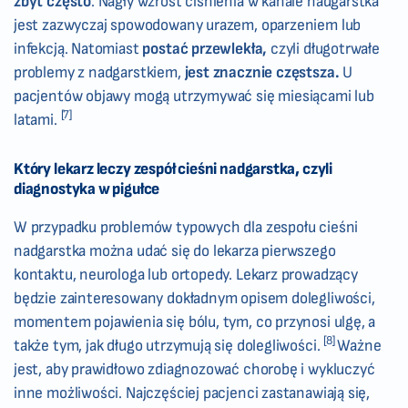
zbyt często
. Nagły wzrost ciśnienia w kanale nadgarstka
jest zazwyczaj spowodowany urazem, oparzeniem lub
infekcją. Natomiast
postać przewlekła,
czyli długotrwałe
problemy z nadgarstkiem,
jest znacznie częstsza.
U
pacjentów objawy mogą utrzymywać się miesiącami lub
[7]
latami.
Który lekarz leczy zespół cieśni nadgarstka, czyli
diagnostyka w pigułce
W przypadku problemów typowych dla zespołu cieśni
nadgarstka można udać się do lekarza pierwszego
kontaktu, neurologa lub ortopedy. Lekarz prowadzący
będzie zainteresowany dokładnym opisem dolegliwości,
momentem pojawienia się bólu, tym, co przynosi ulgę, a
[8]
także tym, jak długo utrzymują się dolegliwości.
Ważne
jest, aby prawidłowo zdiagnozować chorobę i wykluczyć
inne możliwości. Najczęściej pacjenci zastanawiają się,