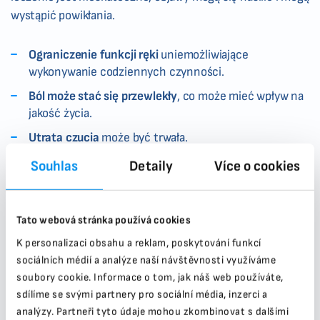
wystąpić powikłania.
Ograniczenie funkcji ręki
uniemożliwiające
wykonywanie codziennych czynności.
Ból może stać się przewlekły
, co może mieć wpływ na
jakość życia.
Utrata czucia
może być trwała.
Zespół cieśni nadgarstka
może prowadzić do utraty
Souhlas
Detaily
Více o cookies
siły mięśniowej
.
Tato webová stránka používá cookies
K personalizaci obsahu a reklam, poskytování funkcí
sociálních médií a analýze naší návštěvnosti využíváme
Ograniczenie funkcji ręki
Przewlekły ból
Utrata czucia
soubory cookie. Informace o tom, jak náš web používáte,
sdílíme se svými partnery pro sociální média, inzerci a
analýzy. Partneři tyto údaje mohou zkombinovat s dalšími