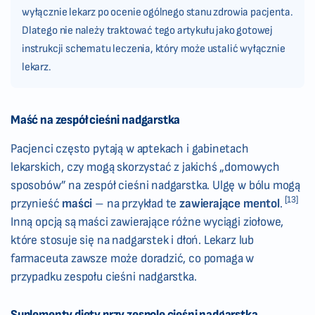
wyłącznie lekarz po ocenie ogólnego stanu zdrowia pacjenta.
Dlatego nie należy traktować tego artykułu jako gotowej
instrukcji schematu leczenia, który może ustalić wyłącznie
lekarz.
Maść na zespół cieśni nadgarstka
Pacjenci często pytają w aptekach i gabinetach
lekarskich, czy mogą skorzystać z jakichś „domowych
sposobów” na zespół cieśni nadgarstka. Ulgę w bólu mogą
[13]
przynieść
maści
– na przykład te
zawierające mentol
.
Inną opcją są maści zawierające różne wyciągi ziołowe,
które stosuje się na nadgarstek i dłoń. Lekarz lub
farmaceuta zawsze może doradzić, co pomaga w
przypadku zespołu cieśni nadgarstka.
Suplementy diety przy zespole cieśni nadgarstka