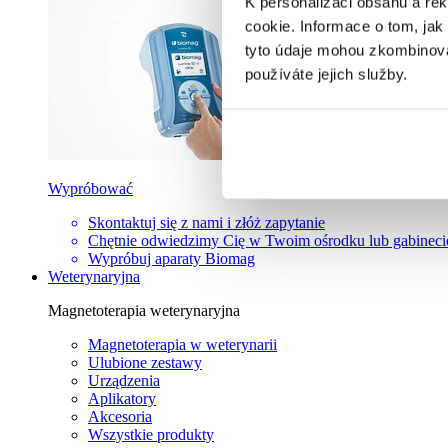
K personalizaci obsahu a re
cookie. Informace o tom, jak
tyto údaje mohou zkombinovat
používáte jejich služby.
Wypróbować
Skontaktuj się z nami i złóż zapytanie
Chętnie odwiedzimy Cię w Twoim ośrodku lub gabineci
Wypróbuj aparaty Biomag
Weterynaryjna
Magnetoterapia weterynaryjna
Magnetoterapia w weterynarii
Ulubione zestawy
Urządzenia
Aplikatory
Akcesoria
Wszystkie produkty