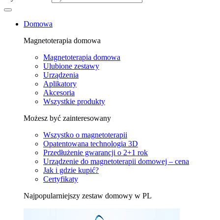
Domowa
Magnetoterapia domowa
Magnetoterapia domowa
Ulubione zestawy
Urządzenia
Aplikatory
Akcesoria
Wszystkie produkty
Możesz być zainteresowany
Wszystko o magnetoterapii
Opatentowana technologia 3D
Przedłużenie gwarancji o 2+1 rok
Urządzenie do magnetoterapii domowej – cena
Jak i gdzie kupić?
Certyfikaty
Najpopularniejszy zestaw domowy w PL