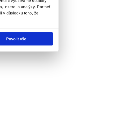
ěvnosti využíváme soubory
, inzerci a analýzy. Partneři
li v důsledku toho, že
Povolit vše