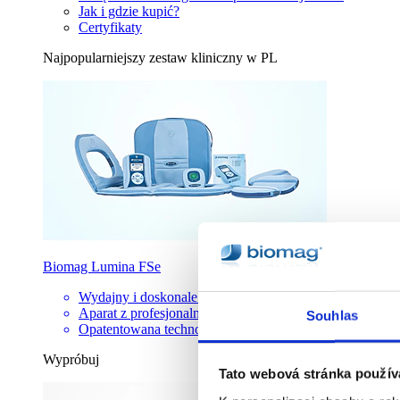
Jak i gdzie kupić?
Certyfikaty
Najpopularniejszy zestaw kliniczny w PL
Biomag Lumina FSe
Wydajny i doskonale wyposażony zestaw
Aparat z profesjonalnymi ustawieniami
Souhlas
Opatentowana technologia 3D-e
Wypróbuj
Tato webová stránka použív