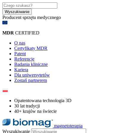
Wyszukiwanie
Producent sprzętu medycznego​
MDR
CERTIFIED
O nas
Certyfikaty MDR
Patent
Referencje
Badania kliniczne
Kariera
Dla uniwersytetów
Zostań partnerem
Opatentowana technologia 3D
30 lat tradycji
40+ krajów na świecie
magnetoterapia
Wyszukiwanie