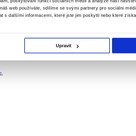
klam, poskytování funkcí sociálních médií a analýze naší návšt
 náš web používáte, sdílíme se svými partnery pro sociální média
 s dalšími informacemi, které jste jim poskytli nebo které získa
Upravit
e.