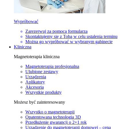
Wypróbować
Zarezerwuj za pomocą formularza
Skontaktujemy się z Tobą w celu ustalenia terminu
Można go wypróbować w wybranym gabinecie
Kliniczna
Magnetoterapia kliniczna
Magnetoterapia profesjonalna
Ulubione zestawy
Urządzenia
Aplikatory
Akcesoria
Wszystkie produkty
Możesz być zainteresowany
Wszystko o magnetoterapii
Opatentowana technologia 3D
Przedłużenie gwarancji o 2+1 rok
Urządzenie do magnetoterapii domowej – cena