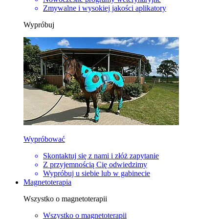
Zmywalne i wysokiej jakości aplikatory
Wypróbuj
Wypróbować
Skontaktuj się z nami i złóż zapytanie
Z przyjemnością Cię odwiedzimy
Wypróbuj u siebie lub w gabinecie
Magnetoterapia
Wszystko o magnetoterapii
Wszystko o magnetoterapii