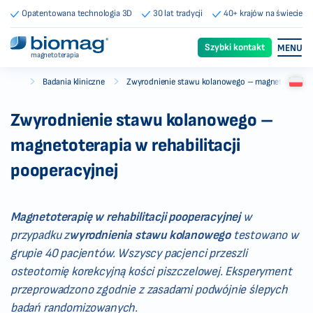
Opatentowana technologia 3D
30 lat tradycji
40+ krajów na świecie
Szybki kontakt
MENU
magnetoterapia
-
-
Badania kliniczne
Zwyrodnienie stawu kolanowego – magnetoterapia w
Biomag
Zwyrodnienie stawu kolanowego –
magnetoterapia w rehabilitacji
pooperacyjnej
Magnetoterapię w rehabilitacji pooperacyjnej
w
przypadku z
wyrodnienia stawu kolanowego
testowano w
grupie 40 pacjentów. Wszyscy pacjenci przeszli
osteotomię korekcyjną kości piszczelowej. Eksperyment
przeprowadzono zgodnie z zasadami podwójnie ślepych
badań randomizowanych.