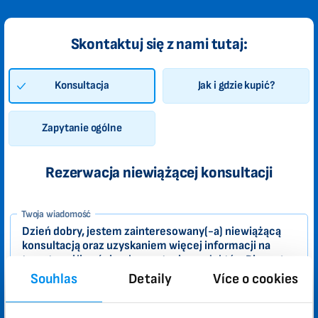
Skontaktuj się z nami tutaj:
Konsultacja
Jak i gdzie kupić?
Zapytanie ogólne
Rezerwacja niewiążącej konsultacji
1-
Twoja wiadomość
PL
Zákazník
Souhlas
Detaily
Více o cookies