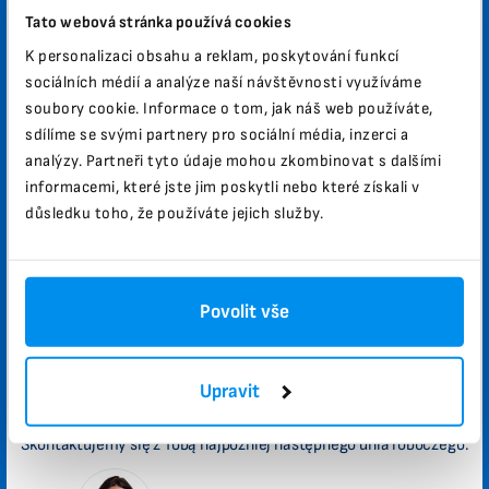
Twoje imię
Tato webová stránka používá cookies
K personalizaci obsahu a reklam, poskytování funkcí
E-mail
sociálních médií a analýze naší návštěvnosti využíváme
soubory cookie. Informace o tom, jak náš web používáte,
sdílíme se svými partnery pro sociální média, inzerci a
Kod pocztowy
Miasto
analýzy. Partneři tyto údaje mohou zkombinovat s dalšími
informacemi, které jste jim poskytli nebo které získali v
Kraj
důsledku toho, že používáte jejich služby.
Telefon
Proszę o wysyłanie ofert promocyjnych i nowości.
Povolit vše
Zgadzam się z zasadami ochrony danych osobowych.
Wyślij
Upravit
Skontaktujemy się z Tobą najpóźniej następnego dnia roboczego.