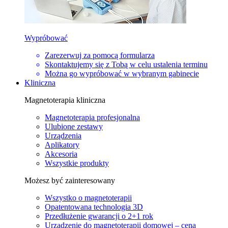
Wypróbować
Zarezerwuj za pomocą formularza
Skontaktujemy się z Tobą w celu ustalenia terminu
Można go wypróbować w wybranym gabinecie
Kliniczna
Magnetoterapia kliniczna
Magnetoterapia profesjonalna
Ulubione zestawy
Urządzenia
Aplikatory
Akcesoria
Wszystkie produkty
Możesz być zainteresowany
Wszystko o magnetoterapii
Opatentowana technologia 3D
Przedłużenie gwarancji o 2+1 rok
Urządzenie do magnetoterapii domowej – cena