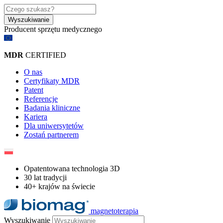
Wyszukiwanie
Producent sprzętu medycznego​
MDR
CERTIFIED
O nas
Certyfikaty MDR
Patent
Referencje
Badania kliniczne
Kariera
Dla uniwersytetów
Zostań partnerem
Opatentowana technologia 3D
30 lat tradycji
40+ krajów na świecie
magnetoterapia
Wyszukiwanie