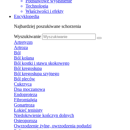
Podstawowe wyjaśnienie
Technologia
Właściwości i efekty
Encyklopedia
Najbardziej poszukiwane schorzenia
Wyszukiwanie
Artretyzm
Artroza
Ból
Ból kolana
Ból kostki i stawu skokowego
Ból kręgosłupa
Ból kręgosłupa szyjnego
Ból pleców
Cukrzyca
Dna moczanowa
Endoproteza
Fibromialgia
Gonartroza
Łokieć tenisisty
Niedokrwienie kończyn dolnych
Osteoporoza
Owrzodzenie żylne, owrzodzenia podudzi