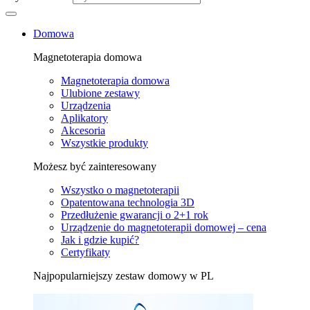
Domowa
Magnetoterapia domowa
Magnetoterapia domowa
Ulubione zestawy
Urządzenia
Aplikatory
Akcesoria
Wszystkie produkty
Możesz być zainteresowany
Wszystko o magnetoterapii
Opatentowana technologia 3D
Przedłużenie gwarancji o 2+1 rok
Urządzenie do magnetoterapii domowej – cena
Jak i gdzie kupić?
Certyfikaty
Najpopularniejszy zestaw domowy w PL