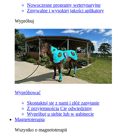
Nowoczesne programy weterynaryjne
Zmywalne i wysokiej jakości aplikatory
Wypróbuj
Wypróbować
Skontaktuj się z nami i złóż zapytanie
Z przyjemnością Cię odwiedzimy
Wypróbuj u siebie lub w gabinecie
Magnetoterapia
Wszystko o magnetoterapii