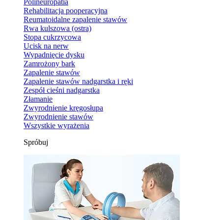
Polineuropatia
Rehabilitacja pooperacyjna
Reumatoidalne zapalenie stawów
Rwa kulszowa (ostra)
Stopa cukrzycowa
Ucisk na nerw
Wypadnięcie dysku
Zamrożony bark
Zapalenie stawów
Zapalenie stawów nadgarstka i ręki
Zespół cieśni nadgarstka
Złamanie
Zwyrodnienie kręgosłupa
Zwyrodnienie stawów
Wszystkie wyrażenia
Spróbuj