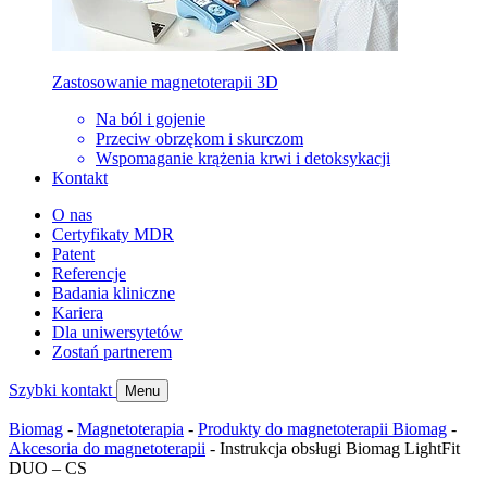
Zastosowanie magnetoterapii 3D
Na ból i gojenie
Przeciw obrzękom i skurczom
Wspomaganie krążenia krwi i detoksykacji
Kontakt
O nas
Certyfikaty MDR
Patent
Referencje
Badania kliniczne
Kariera
Dla uniwersytetów
Zostań partnerem
Szybki kontakt
Menu
Biomag
-
Magnetoterapia
-
Produkty do magnetoterapii Biomag
-
Akcesoria do magnetoterapii
-
Instrukcja obsługi Biomag LightFit
DUO – CS