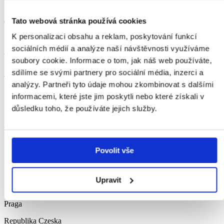
Francja
Tato webová stránka používá cookies
K personalizaci obsahu a reklam, poskytování funkcí
sociálních médií a analýze naší návštěvnosti využíváme
Wiedeń
soubory cookie. Informace o tom, jak náš web používáte,
sdílíme se svými partnery pro sociální média, inzerci a
Austria
analýzy. Partneři tyto údaje mohou zkombinovat s dalšími
informacemi, které jste jim poskytli nebo které získali v
důsledku toho, že používáte jejich služby.
Bratysława
Słowacja
Povolit vše
Upravit
Praga
Republika Czeska