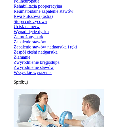
Polineuropatia
Rehabilitacja pooperacyjna
Reumatoidalne zapalenie stawów
Rwa kulszowa (ostra)
Stopa cukrzycowa
Ucisk na nerw
Wypadnięcie dysku
Zamrożony bark
Zapalenie stawów
Zapalenie stawów nadgarstka i ręki
Zespół cieśni nadgarstka
Złamanie
Zwyrodnienie kręgosłupa
Zwyrodnienie stawów
Wszystkie wyrażenia
Spróbuj