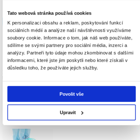
Tato webová stránka používá cookies
K personalizaci obsahu a reklam, poskytování funkcí
sociálních médií a analýze naší návštěvnosti využíváme
soubory cookie. Informace o tom, jak náš web používáte,
sdílíme se svými partnery pro sociální média, inzerci a
analýzy. Partneři tyto údaje mohou zkombinovat s dalšími
informacemi, které jste jim poskytli nebo které získali v
důsledku toho, že používáte jejich služby.
Przeciwbólowy
wsparcie w łagodzeniu
bólu
Povolit vše
Upravit