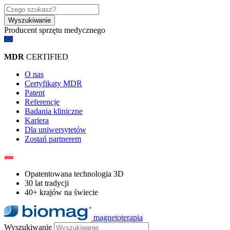
Wyszukiwanie
Producent sprzętu medycznego​
MDR
CERTIFIED
O nas
Certyfikaty MDR
Patent
Referencje
Badania kliniczne
Kariera
Dla uniwersytetów
Zostań partnerem
Opatentowana technologia 3D
30 lat tradycji
40+ krajów na świecie
magnetoterapia
Wyszukiwanie