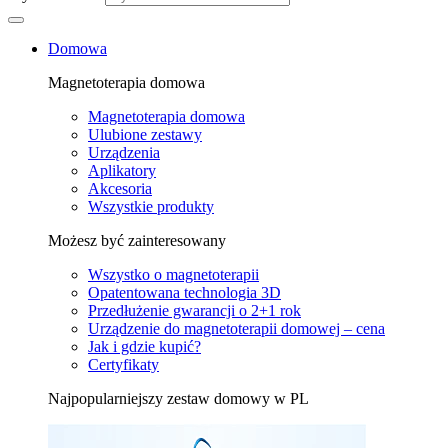
Domowa
Magnetoterapia domowa
Magnetoterapia domowa
Ulubione zestawy
Urządzenia
Aplikatory
Akcesoria
Wszystkie produkty
Możesz być zainteresowany
Wszystko o magnetoterapii
Opatentowana technologia 3D
Przedłużenie gwarancji o 2+1 rok
Urządzenie do magnetoterapii domowej – cena
Jak i gdzie kupić?
Certyfikaty
Najpopularniejszy zestaw domowy w PL