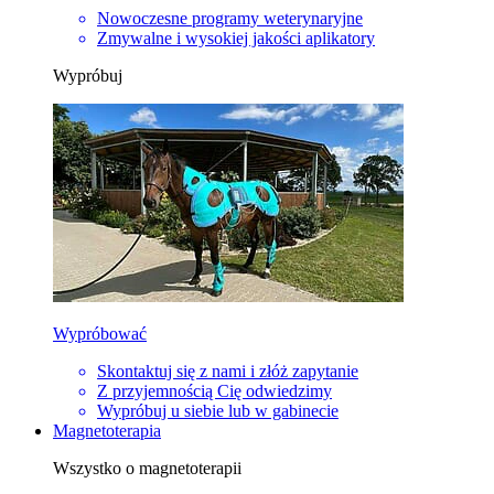
Nowoczesne programy weterynaryjne
Zmywalne i wysokiej jakości aplikatory
Wypróbuj
Wypróbować
Skontaktuj się z nami i złóż zapytanie
Z przyjemnością Cię odwiedzimy
Wypróbuj u siebie lub w gabinecie
Magnetoterapia
Wszystko o magnetoterapii