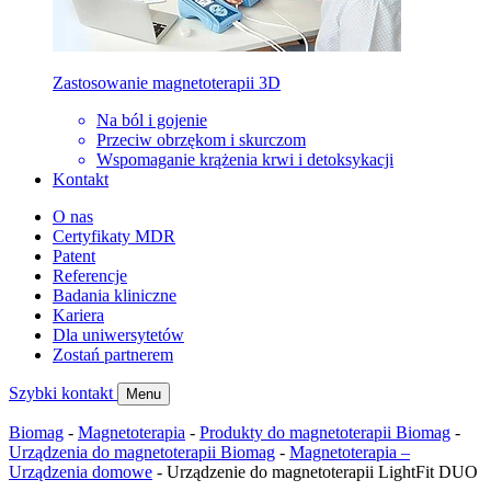
Zastosowanie magnetoterapii 3D
Na ból i gojenie
Przeciw obrzękom i skurczom
Wspomaganie krążenia krwi i detoksykacji
Kontakt
O nas
Certyfikaty MDR
Patent
Referencje
Badania kliniczne
Kariera
Dla uniwersytetów
Zostań partnerem
Szybki kontakt
Menu
Biomag
-
Magnetoterapia
-
Produkty do magnetoterapii Biomag
-
Urządzenia do magnetoterapii Biomag
-
Magnetoterapia –
Urządzenia domowe
-
Urządzenie do magnetoterapii LightFit DUO