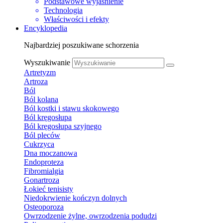
Podstawowe wyjaśnienie
Technologia
Właściwości i efekty
Encyklopedia
Najbardziej poszukiwane schorzenia
Wyszukiwanie
Artretyzm
Artroza
Ból
Ból kolana
Ból kostki i stawu skokowego
Ból kręgosłupa
Ból kręgosłupa szyjnego
Ból pleców
Cukrzyca
Dna moczanowa
Endoproteza
Fibromialgia
Gonartroza
Łokieć tenisisty
Niedokrwienie kończyn dolnych
Osteoporoza
Owrzodzenie żylne, owrzodzenia podudzi