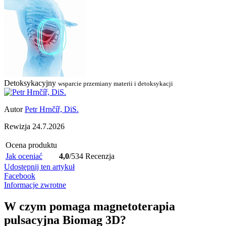
Detoksykacyjny
wsparcie przemiany materii i detoksykacji
Autor
Petr Hrnčíř, DiS.
Rewizja
24.7.2026
Ocena produktu
Jak oceniać
4,0
/5
34 Recenzja
Udostępnij ten artykuł
Facebook
Informacje zwrotne
W czym pomaga magnetoterapia
pulsacyjna Biomag 3D?