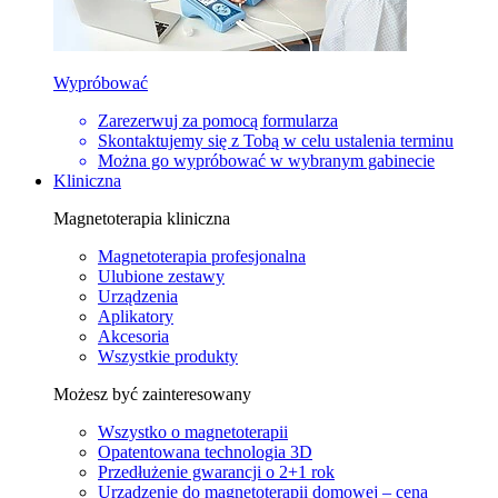
Wypróbować
Zarezerwuj za pomocą formularza
Skontaktujemy się z Tobą w celu ustalenia terminu
Można go wypróbować w wybranym gabinecie
Kliniczna
Magnetoterapia kliniczna
Magnetoterapia profesjonalna
Ulubione zestawy
Urządzenia
Aplikatory
Akcesoria
Wszystkie produkty
Możesz być zainteresowany
Wszystko o magnetoterapii
Opatentowana technologia 3D
Przedłużenie gwarancji o 2+1 rok
Urządzenie do magnetoterapii domowej – cena