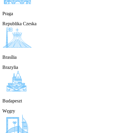
Praga
Republika Czeska
Brasília
Brazylia
Budapeszt
Węgry