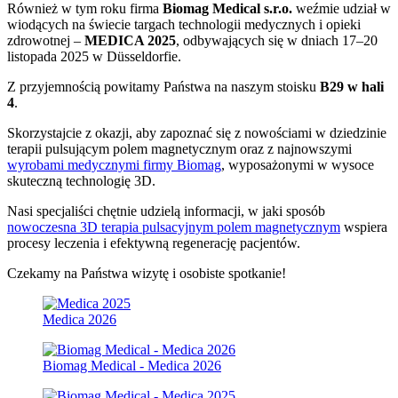
Również w tym roku firma
Biomag Medical s.r.o.
weźmie udział w
wiodących na świecie targach technologii medycznych i opieki
zdrowotnej –
MEDICA 2025
, odbywających się w dniach 17–20
listopada 2025 w Düsseldorfie.
Z przyjemnością powitamy Państwa na naszym stoisku
B29 w hali
4
.
Skorzystajcie z okazji, aby zapoznać się z nowościami w dziedzinie
terapii pulsującym polem magnetycznym oraz z najnowszymi
wyrobami medycznymi firmy Biomag
, wyposażonymi w wysoce
skuteczną technologię 3D.
Nasi specjaliści chętnie udzielą informacji, w jaki sposób
nowoczesna 3D terapia pulsacyjnym polem magnetycznym
wspiera
procesy leczenia i efektywną regenerację pacjentów.
Czekamy na Państwa wizytę i osobiste spotkanie!
Medica 2026
Biomag Medical - Medica 2026