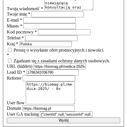
Twoja wiadomość
*
Twoje imię
*
E-mail
*
Miasto
*
Kod pocztowy
*
Telefon
*
Kraj
*
Proszę o wysyłanie ofert promocyjnych i nowości.
*
Zgadzam się z zasadami ochrony danych osobowych.
URL (hidden)
Lead ID
*
Referrer
User flow
Domain
User GA tracking
Wyślij