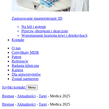
Zastosowanie magnetoterapii 3D
Na ból i gojenie
Przeciw obrzękom i skurczom
Wspomaganie krążenia krwi i detoksykacji
Kontakt
O nas
Certyfikaty MDR
Patent
Referencje
Badania kliniczne
Kariera
Dla uniwersytetów
Zostań partnerem
Szybki kontakt
Menu
Biomag
-
Aktualności
-
Targi
-
Medica 2025
Biomag
-
Aktualności
-
Targi
-
Medica 2025