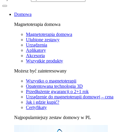
Domowa
Magnetoterapia domowa
Magnetoterapia domowa
Ulubione zestawy
Urządzenia
Aplikatory
Akcesoria
Wszystkie produkty
Możesz być zainteresowany
Wszystko o magnetoterapii
Opatentowana technologia 3D
Przedłużenie gwarancji o 2+1 rok
Urządzenie do magnetoterapii domowej – cena
Jak i gdzie kupić?
Certyfikaty
Najpopularniejszy zestaw domowy w PL