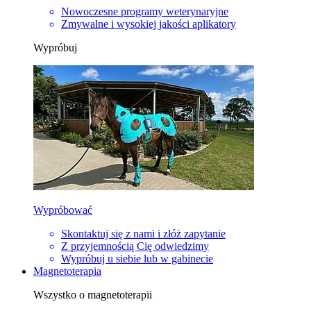
Nowoczesne programy weterynaryjne
Zmywalne i wysokiej jakości aplikatory
Wypróbuj
Wypróbować
Skontaktuj się z nami i złóż zapytanie
Z przyjemnością Cię odwiedzimy
Wypróbuj u siebie lub w gabinecie
Magnetoterapia
Wszystko o magnetoterapii