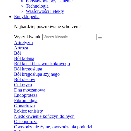
Podstawowe wyjaśnienie
Technologia
Właściwości i efekty
Encyklopedia
Najbardziej poszukiwane schorzenia
Wyszukiwanie
Artretyzm
Artroza
Ból
Ból kolana
Ból kostki i stawu skokowego
Ból kręgosłupa
Ból kręgosłupa szyjnego
Ból pleców
Cukrzyca
Dna moczanowa
Endoproteza
Fibromialgia
Gonartroza
Łokieć tenisisty
Niedokrwienie kończyn dolnych
Osteoporoza
Owrzodzenie żylne, owrzodzenia podudzi