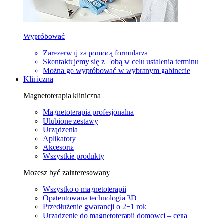
Wypróbować
Zarezerwuj za pomocą formularza
Skontaktujemy się z Tobą w celu ustalenia terminu
Można go wypróbować w wybranym gabinecie
Kliniczna
Magnetoterapia kliniczna
Magnetoterapia profesjonalna
Ulubione zestawy
Urządzenia
Aplikatory
Akcesoria
Wszystkie produkty
Możesz być zainteresowany
Wszystko o magnetoterapii
Opatentowana technologia 3D
Przedłużenie gwarancji o 2+1 rok
Urządzenie do magnetoterapii domowej – cena