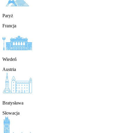
Paryż
Francja
Wiedeń
Austria
Bratysława
Słowacja