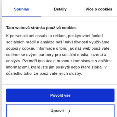
Souhlas
Detaily
Více o cookies
Tato webová stránka používá cookies
K personalizaci obsahu a reklam, poskytování funkcí
sociálních médií a analýze naší návštěvnosti využíváme
soubory cookie. Informace o tom, jak náš web používáte,
sdílíme se svými partnery pro sociální média, inzerci a
analýzy. Partneři tyto údaje mohou zkombinovat s dalšími
Inż. Daniela Kotyšková
informacemi, které jste jim poskytli nebo které získali v
21 kwietnia, 2026
důsledku toho, že používáte jejich služby.
Nowa weterynaryjna 3D magnetoterapia Biomag na
targach VETfair 2026
Povolit vše
Czytaj więcej
Upravit