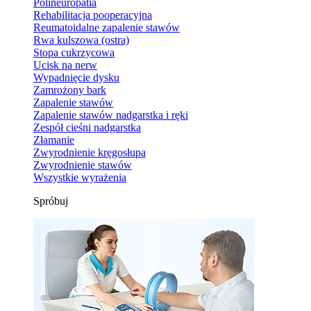
Polineuropatia
Rehabilitacja pooperacyjna
Reumatoidalne zapalenie stawów
Rwa kulszowa (ostra)
Stopa cukrzycowa
Ucisk na nerw
Wypadnięcie dysku
Zamrożony bark
Zapalenie stawów
Zapalenie stawów nadgarstka i ręki
Zespół cieśni nadgarstka
Złamanie
Zwyrodnienie kręgosłupa
Zwyrodnienie stawów
Wszystkie wyrażenia
Spróbuj