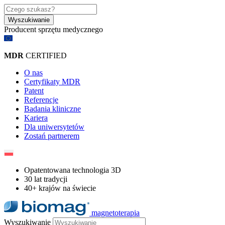
Wyszukiwanie
Producent sprzętu medycznego​
MDR
CERTIFIED
O nas
Certyfikaty MDR
Patent
Referencje
Badania kliniczne
Kariera
Dla uniwersytetów
Zostań partnerem
Opatentowana technologia 3D
30 lat tradycji
40+ krajów na świecie
magnetoterapia
Wyszukiwanie