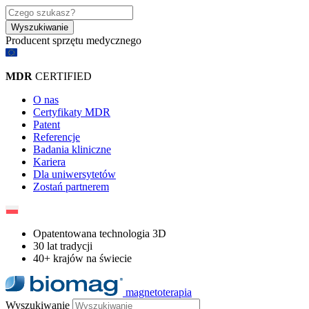
Wyszukiwanie
Producent sprzętu medycznego​
MDR
CERTIFIED
O nas
Certyfikaty MDR
Patent
Referencje
Badania kliniczne
Kariera
Dla uniwersytetów
Zostań partnerem
Opatentowana technologia 3D
30 lat tradycji
40+ krajów na świecie
magnetoterapia
Wyszukiwanie