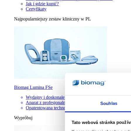
Jak i gdzie kupić?
Certyfikaty
Najpopularniejszy zestaw kliniczny w PL
Biomag Lumina FSe
Wydajny i doskonale wyposażony zestaw
Aparat z profesjonalnymi ustawieniami
Souhlas
Opatentowana technologia 3D-e
Wypróbuj
Tato webová stránka použív