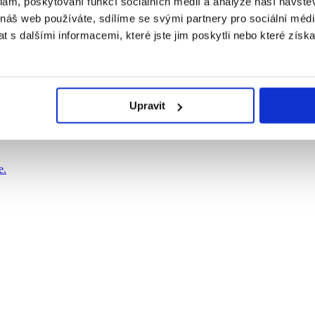
klam, poskytování funkcí sociálních médií a analýze naší návšt
 náš web používáte, sdílíme se svými partnery pro sociální média
 s dalšími informacemi, které jste jim poskytli nebo které získa
Upravit
e.