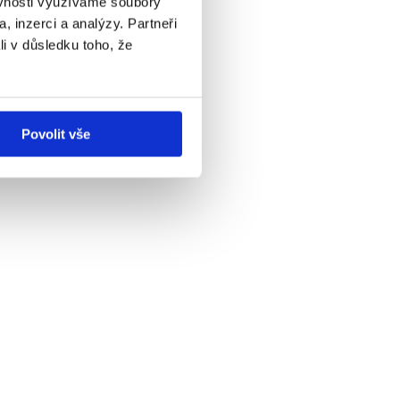
ěvnosti využíváme soubory
, inzerci a analýzy. Partneři
li v důsledku toho, že
Povolit vše