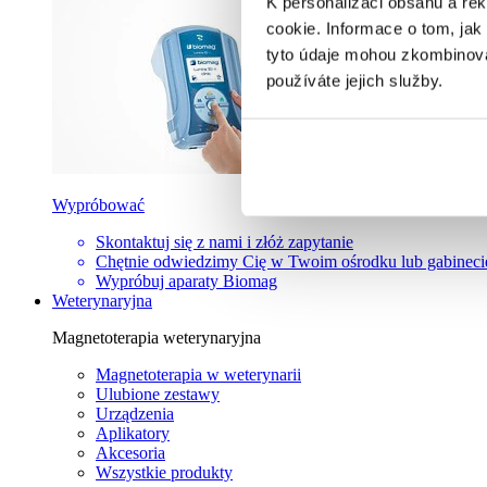
K personalizaci obsahu a re
cookie. Informace o tom, jak
tyto údaje mohou zkombinovat
používáte jejich služby.
Wypróbować
Skontaktuj się z nami i złóż zapytanie
Chętnie odwiedzimy Cię w Twoim ośrodku lub gabineci
Wypróbuj aparaty Biomag
Weterynaryjna
Magnetoterapia weterynaryjna
Magnetoterapia w weterynarii
Ulubione zestawy
Urządzenia
Aplikatory
Akcesoria
Wszystkie produkty