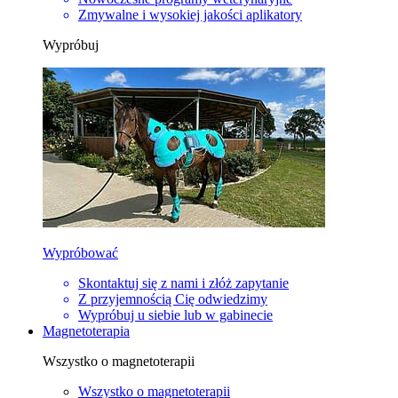
Zmywalne i wysokiej jakości aplikatory
Wypróbuj
Wypróbować
Skontaktuj się z nami i złóż zapytanie
Z przyjemnością Cię odwiedzimy
Wypróbuj u siebie lub w gabinecie
Magnetoterapia
Wszystko o magnetoterapii
Wszystko o magnetoterapii