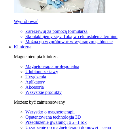
Wypróbować
Zarezerwuj za pomocą formularza
Skontaktujemy się z Tobą w celu ustalenia terminu
Można go wypróbować w wybranym gabinecie
Kliniczna
Magnetoterapia kliniczna
Magnetoterapia profesjonalna
Ulubione zestawy
Urządzenia
Aplikatory
Akcesoria
Wszystkie produkty
Możesz być zainteresowany
Wszystko o magnetoterapii
Opatentowana technologia 3D
Przedłużenie gwarancji o 2+1 rok
Urządzenie do magnetoterapii domowej – cena