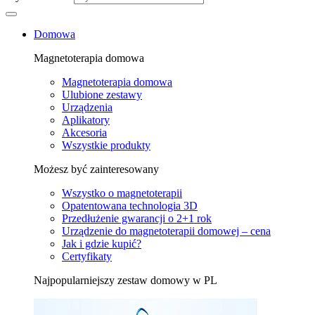
Domowa
Magnetoterapia domowa
Magnetoterapia domowa
Ulubione zestawy
Urządzenia
Aplikatory
Akcesoria
Wszystkie produkty
Możesz być zainteresowany
Wszystko o magnetoterapii
Opatentowana technologia 3D
Przedłużenie gwarancji o 2+1 rok
Urządzenie do magnetoterapii domowej – cena
Jak i gdzie kupić?
Certyfikaty
Najpopularniejszy zestaw domowy w PL